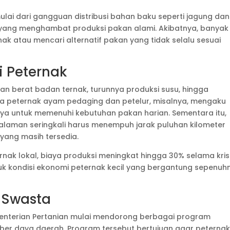
mulai dari gangguan distribusi bahan baku seperti jagung dan
yang menghambat produksi pakan alami. Akibatnya, banyak
ak atau mencari alternatif pakan yang tidak selalu sesuai
 Peternak
 berat badan ternak, turunnya produksi susu, hingga
a peternak ayam pedaging dan petelur, misalnya, mengaku
nya untuk memenuhi kebutuhan pakan harian. Sementara itu,
alaman seringkali harus menempuh jarak puluhan kilometer
yang masih tersedia.
nak lokal, biaya produksi meningkat hingga 30% selama kris
uk kondisi ekonomi peternak kecil yang bergantung sepenuh
 Swasta
Kementerian Pertanian mulai mendorong berbagai program
er daya daerah. Program tersebut bertujuan agar peterna