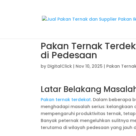
Pakan Ternak Terdeka
di Pedesaan
by
DigitalClick
|
Nov 10, 2025
|
Pakan Terna
Latar Belakang Masala
Pakan ternak terdekat
. Dalam beberapa bu
menghadapi masalah serius: kelangkaan da
mempengaruhi produktivitas ternak, teta
Banyak peternak mengeluhkan sulitnya m
terutama di wilayah pedesaan yang jauh dar