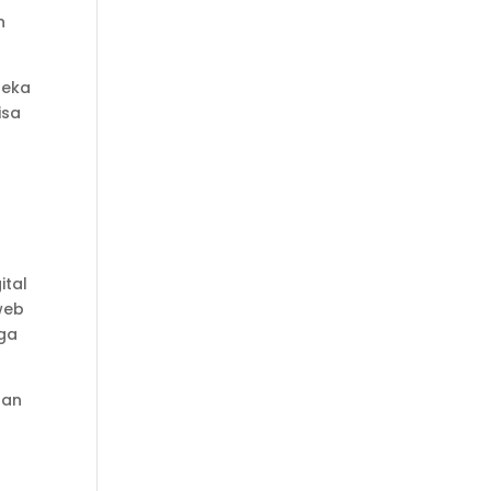
n
reka
isa
ital
 web
rga
san