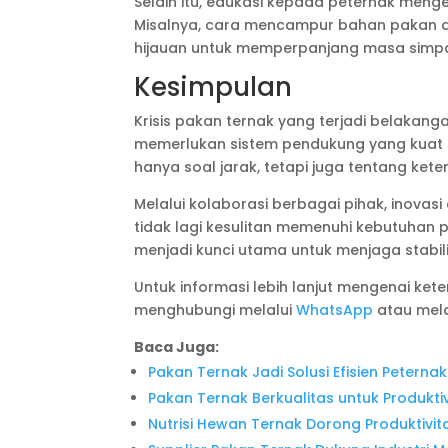
Selain itu, edukasi kepada peternak meng
Misalnya, cara mencampur bahan pakan al
hijauan untuk memperpanjang masa simp
Kesimpulan
Krisis pakan ternak yang terjadi belakan
memerlukan sistem pendukung yang kuat 
hanya soal jarak, tetapi juga tentang kete
Melalui kolaborasi berbagai pihak, inovas
tidak lagi kesulitan memenuhi kebutuhan
menjadi kunci utama untuk menjaga stabili
Untuk informasi lebih lanjut mengenai kete
menghubungi melalui
WhatsApp
atau mela
Baca Juga:
Pakan Ternak Jadi Solusi Efisien Peterna
Pakan Ternak Berkualitas untuk Produkti
Nutrisi Hewan Ternak Dorong Produktivi