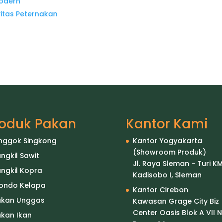
Modern
vitas Peternakan
roduk Pakan
Kantor Kami
nggok Singkong
Kantor Yogyakarta
(Showroom Produk)
ngkil Sawit
Jl. Raya Sleman - Turi KM
ngkil Kopra
Kadisobo I, Sleman
londo Kelapa
Kantor Cirebon
akan Unggas
Kawasan Grage City Biz
Center Oasis Blok A VII N
kan Ikan