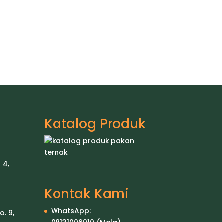
Katalog Produk
 4,
Kontak Kami
WhatsApp:
o. 9,
08131006910
(Mala)