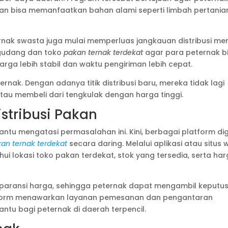
dan bisa memanfaatkan bahan alami seperti limbah pertania
rnak swasta juga mulai memperluas jangkauan distribusi me
 gudang dan toko
pakan ternak terdekat
agar para peternak b
a lebih stabil dan waktu pengiriman lebih cepat.
rnak. Dengan adanya titik distribusi baru, mereka tidak lagi
tau membeli dari tengkulak dengan harga tinggi.
istribusi Pakan
tu mengatasi permasalahan ini. Kini, berbagai platform dig
an ternak terdekat
secara daring. Melalui aplikasi atau situs
ui lokasi toko pakan terdekat, stok yang tersedia, serta ha
sparansi harga, sehingga peternak dapat mengambil keputu
latform menawarkan layanan pemesanan dan pengantaran
tu bagi peternak di daerah terpencil.