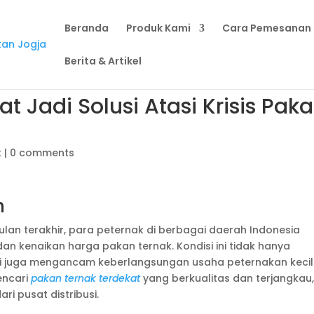
Beranda
Produk Kami
Cara Pemesanan
Berita & Artikel
t Jadi Solusi Atasi Krisis Pak
k
|
0 comments
h
lan terakhir, para peternak di berbagai daerah Indonesia
n kenaikan harga pakan ternak. Kondisi ini tidak hanya
pi juga mengancam keberlangsungan usaha peternakan kecil
encari
pakan ternak terdekat
yang berkualitas dan terjangkau
i pusat distribusi.