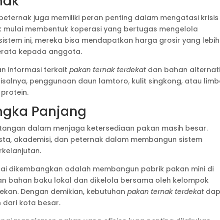
nak
peternak juga memiliki peran penting dalam mengatasi krisis
ak mulai membentuk koperasi yang bertugas mengelola
sistem ini, mereka bisa mendapatkan harga grosir yang lebih
rata kepada anggota.
n informasi terkait
pakan ternak terdekat
dan bahan alternati
salnya, penggunaan daun lamtoro, kulit singkong, atau lim
protein.
ngka Panjang
antangan dalam menjaga ketersediaan pakan masih besar.
wasta, akademisi, dan peternak dalam membangun sistem
rkelanjutan.
ulai dikembangkan adalah membangun pabrik pakan mini di
kan bahan baku lokal dan dikelola bersama oleh kelompok
itekan. Dengan demikian, kebutuhan
pakan ternak terdekat
dap
dari kota besar.