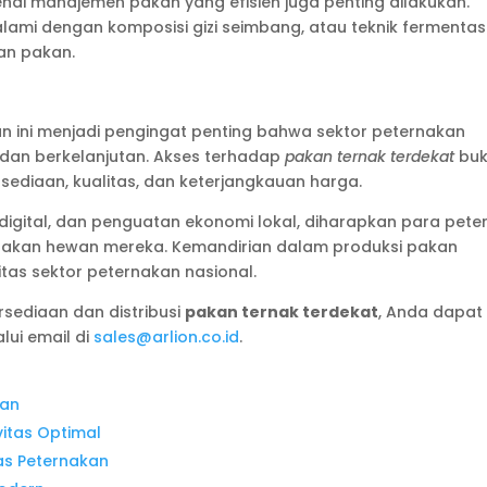
enai manajemen pakan yang efisien juga penting dilakukan.
ami dengan komposisi gizi seimbang, atau teknik fermentas
an pakan.
gan ini menjadi pengingat penting bahwa sektor peternakan
dan berkelanjutan. Akses terhadap
pakan ternak terdekat
bu
rsediaan, kualitas, dan keterjangkauan harga.
i digital, dan penguatan ekonomi lokal, diharapkan para pete
 pakan hewan mereka. Kemandirian dalam produksi pakan
tas sektor peternakan nasional.
rsediaan dan distribusi
pakan ternak terdekat
, Anda dapat
lui email di
sales@arlion.co.id
.
kan
vitas Optimal
tas Peternakan