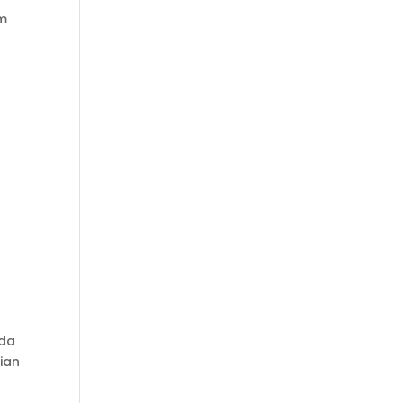
am
Ada
ian