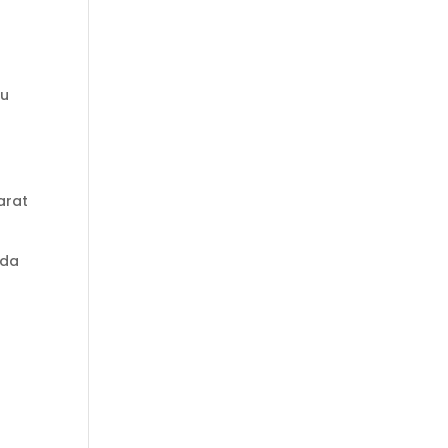
pu
arat
da