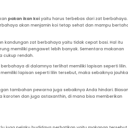
ikan
pakan ikan koi
yaitu harus terbebas dari zat berbahaya.
rbahaya akan menjamin koi tetap sehat dan mampu bertah
kandungan zat berbahaya yaitu tidak cepat basi. Hal itu
ung memiliki pengawet lebih banyak. Sementara makanan
a cukup rendah.
berbahaya di dalamnya terlihat memiliki lapisan seperti lilin.
emiliki lapisan seperti lilin tersebut, maka sebaiknya jauhk
ngan tambahan pewarna juga sebaiknya Anda hindari. Biasa
a karoten dan juga astaxanthin, di mana bisa memberikan
lu juga pelaku budidaya perhatikan yaitu makanan tersebut