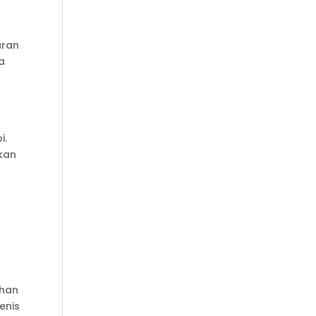
aran
a
i.
ikan
ahan
enis