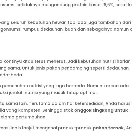
nsumsi setidaknya mengandung protein kasar 18,6%, serat k
enopang seluruh kebutuhan hewan tapi ada juga tambahan dari
mengonsumsi rumput, dedaunan, buah dan sebagainya namun 
 kontinyu atau terus menerus. Jadi kebutuhan nutrisi harian
yang sama. Untuk jenis pakan pendamping seperti dedaunan,
beda-beda.
n pemenuhan nutrisi yang juga berbeda. Namun karena ada
aka jumlah nutrisi yang masuk tetap optimal.
atu sama lain. Terutama dalam hal ketersediaan, Anda harus
ia yang kompeten. Sehingga stok
onggok singkong untuk
a selama pertumbuhan.
rmasi lebih lanjut mengenai produk-produk
pakan ternak,
An