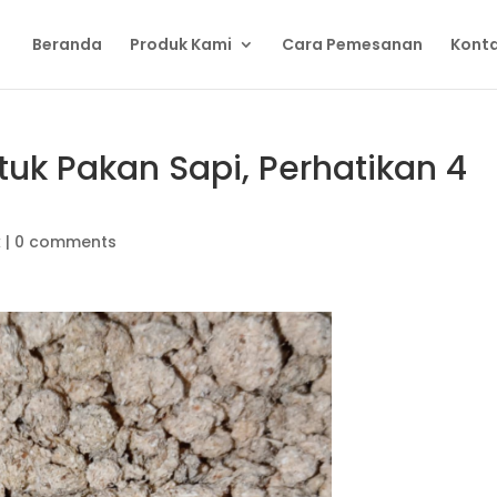
Beranda
Produk Kami
Cara Pemesanan
Konta
uk Pakan Sapi, Perhatikan 4
k
|
0 comments