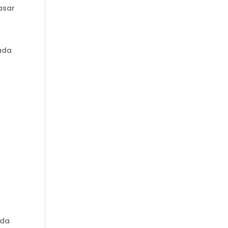
asar
ada
da