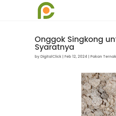
Onggok Singkong unt
Syaratnya
by
DigitalClick
|
Feb 12, 2024
|
Pakan Terna