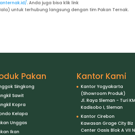
anternak.id/
. Anda juga bisa klik link
ala) untuk terhubung langsung dengan tim Pakan Ternak.
roduk Pakan
Kantor Kami
nggok Singkong
Kantor Yogyakarta
(Showroom Produk)
ngkil Sawit
Jl. Raya Sleman - Turi KM
ngkil Kopra
Kadisobo I, Sleman
londo Kelapa
Kantor Cirebon
akan Unggas
Kawasan Grage City Biz
Center Oasis Blok A VII N
kan Ikan