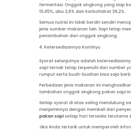
fermentasi. Onggok singkong yang siap ko
10,45%, abu 2,6% dan karbohidrat 36,2%.
Semua nutrisi ini tidak berdiri sendiri m
jenis sumber makanan lain. Sapi tetap 
penambahan dari onggok singkong.
Ketersediaannya Kontinyu
Syarat selanjutnya adalah ketersediaannya
sapi ternak tetap terpenuhi dari sumber 
rumput serta buah-buahan bisa saja ber
Perbedaan jenis makanan ini menghasilka
tambahan onggok singkong pakan sapi
m
Setiap syarat di atas saling mendukung s
menjaminnya dengan membeli dari penyed
pakan sapi
setiap hari tersedia terutam
Jika Anda tertarik untuk memperoleh info