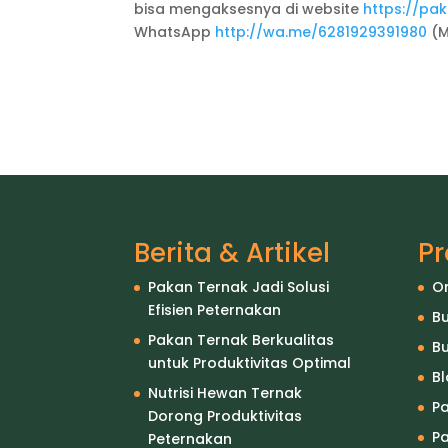
bisa mengaksesnya di website
https://pak
WhatsApp
http://wa.me/6281929391980
(M
Berita & Artikel
P
Pakan Ternak Jadi Solusi
O
Efisien Peternakan
Bu
Pakan Ternak Berkualitas
Bu
untuk Produktivitas Optimal
B
Nutrisi Hewan Ternak
P
Dorong Produktivitas
Pa
Peternakan